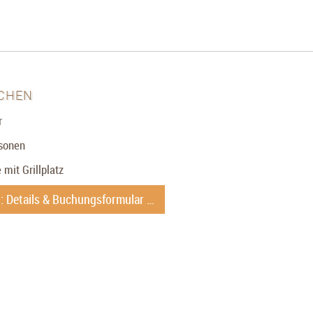
chen
r
rsonen
 mit Grillplatz
: Details & Buchungsformular …