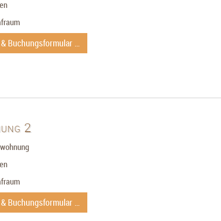
nen
afraum
s & Buchungsformular …
nung 2
enwohnung
nen
afraum
s & Buchungsformular …